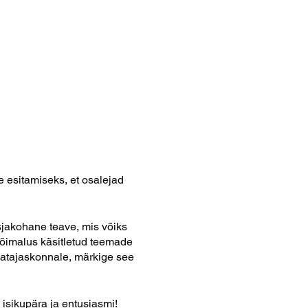
 esitamiseks, et osalejad
asjakohane teave, mis võiks
 võimalus käsitletud teemade
aatajaskonnale, märkige see
 isikupära ja entusiasmi!