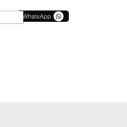
Võta meiega ühendust
WhatsApp