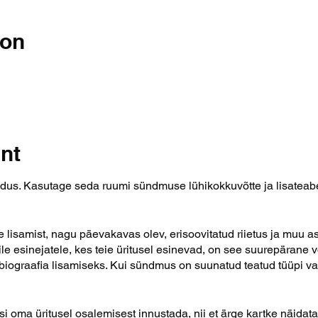
ion
nt
dus. Kasutage seda ruumi sündmuse lühikokkuvõtte ja lisateabe
e lisamist, nagu päevakavas olev, erisoovitatud riietus ja muu 
igile esinejatele, kes teie üritusel esinevad, on see suurepärane
 biograafia lisamiseks. Kui sündmus on suunatud teatud tüüpi v
 oma üritusel osalemisest innustada, nii et ärge kartke näidata