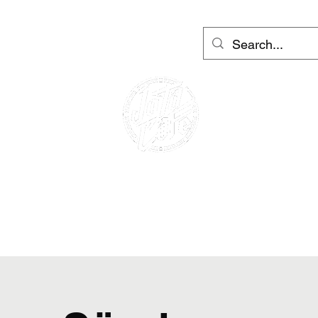
irent Barcelona ja Ibiza
More
Log In
KOHVIK RACER
MOOTORRATA RENT
tõukerattarent